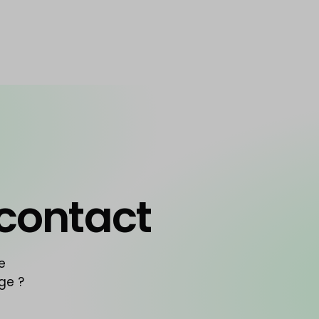
 contact
e
ge ?