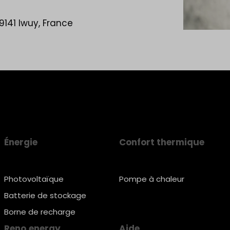
9141 Iwuy, France
Énergie
Confort thermique
Photovoltaïque
Pompe à chaleur
Batterie de stockage
Borne de recharge
Reno.energy
Aide