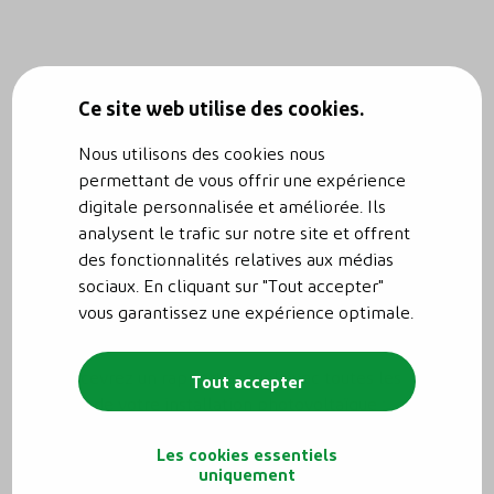
Ce site web utilise des cookies.
Nous utilisons des cookies nous
permettant de vous offrir une expérience
digitale personnalisée et améliorée. Ils
analysent le trafic sur notre site et offrent
des fonctionnalités relatives aux médias
sociaux. En cliquant sur "Tout accepter"
Rapport annuel et conseils
vous garantissez une expérience optimale.
Vous recevrez un rapport annuel avec toutes les
Tout accepter
données de votre installation photovoltaïque :
consommation, injection, ratios d’autosuffisance et
Les cookies essentiels
production. Nous vous offrons des conseils personnalisés
uniquement
basés sur votre profil de consommation pour optimiser