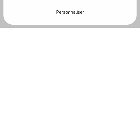
le rendement de votre installation et augmenter votre
autoconsommation.
Personnaliser
Les étapes clés du Solar
Service
Nos formules