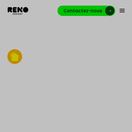
Contactez-nous
Photovoltaïque
Réduisez vos charges, gagnez en autonomie et
valorisez votre site avec une installation
photovoltaïque professionnelle pensée pour durer.