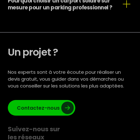
Pourquoi choisir un carport solaire sur
Avant le lancement d’un projet, il est donc important
mesure pour un parking professionnel ?
de vérifier les règles applicables afin d’anticiper les
démarches administratives nécessaires.
Un parking professionnel présente souvent des
contraintes spécifiques : circulation, accès, type de
sol, orientation, raccordement électrique, nombre de
places et besoins en recharge.
Un projet ?
Une solution sur mesure permet d’adapter la
structure, la production solaire et les équipements
associés aux réalités du site.
Nos experts sont à votre écoute pour réaliser un
devis gratuit, vous guider dans vos démarches ou
vous conseiller sur les solutions les plus adaptées.
Contactez-nous
Suivez-nous sur
les réseaux