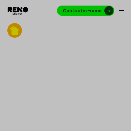
Contactez-nous
Carport solaire
Transformez le parking de votre entreprise en actif
énergétique. Produisez votre propre électricité,
réduisez vos coûts et préparez vos infrastructures
de recharge grâce à un carport solaire sur mesure
en Belgique.