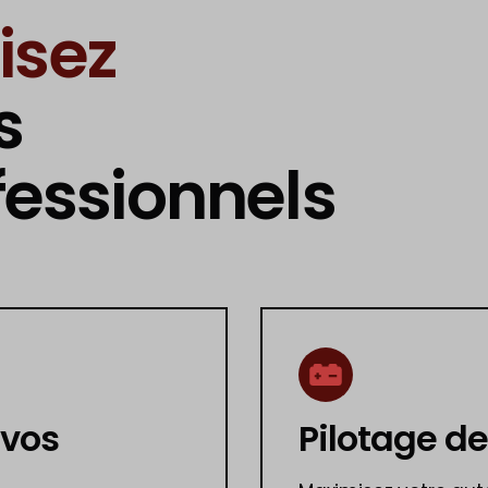
risez
s
fessionnels
 vos
Pilotage d