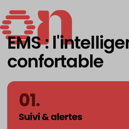
Play
EMS : l'intellig
confortable
energy
01.
Suivi & alertes