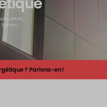
étique
sans effort,
t System.
rgétique ? Parlons-en !