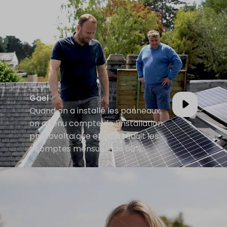
Gael
Quand on a installé les panneaux,
on a tenu compte de l'installation
photovoltaïque et ça a réduit les
acomptes mensuels de 60%.