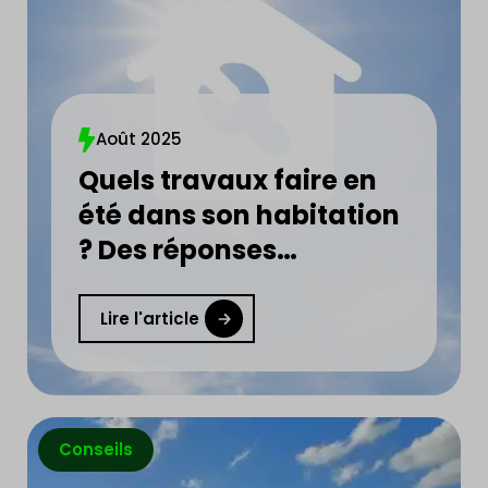
Août 2025
Quels travaux faire en
été dans son habitation
? Des réponses
concrètes et utiles en
moins de 5 min !
Lire l'article
Conseils