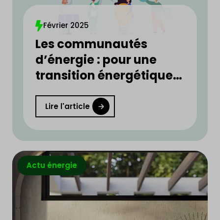
Février 2025
Les communautés
d’énergie : pour une
transition énergétique
plus rapide et plus
équitable
Lire l'article
Actu énergie