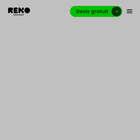
Devis gratuit
Inter-Environnement
Wallonie rencontre Réno-
energy: “La rénovation,
c’est l’avenir !”