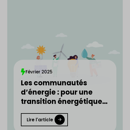
Février 2025
Les communautés
d’énergie : pour une
transition énergétique
plus rapide et plus
équitable
Lire l'article