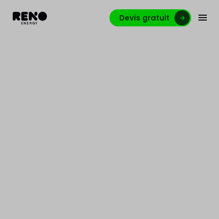
Devis gratuit
Photovoltaïque: le moteur
des énergies
renouvelables