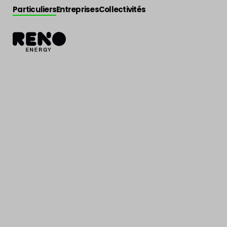
Particuliers
Entreprises
Collectivités
Actualité
>
Actu Reno