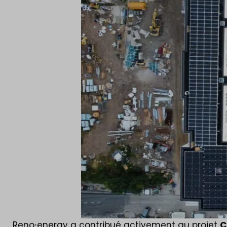
Reno⸱energy a contribué activement au projet
C