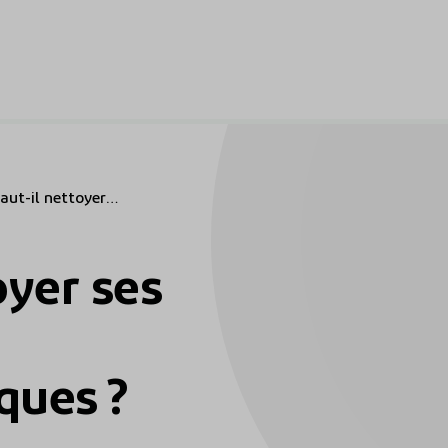
aut-il nettoyer
ses panneaux
hotovoltaïques ?
oyer ses
ques ?