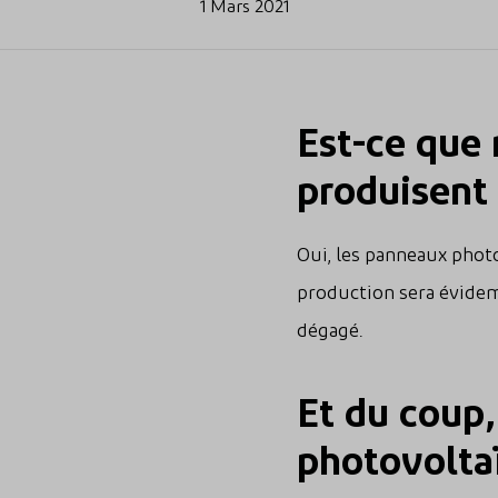
1 Mars 2021
Est-ce que
produisent 
Oui, les panneaux phot
production sera évidem
dégagé.
Et du coup,
photovolta