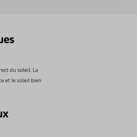
ues
ect du soleil.
La
et le soleil bien
ux