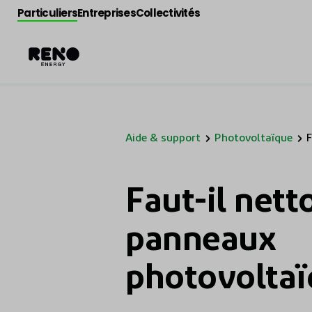
Particuliers
Entreprises
Collectivités
Aide & support
Photovoltaïque
F
p
Faut-il nett
panneaux
photovoltaï