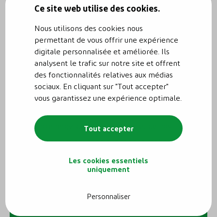
Ce site web utilise des cookies.
sont de qualité supérieure et se distinguent par une
garantie de 6 ans. Une rareté sur le marché de la
Nous utilisons des cookies nous
mobilité électrique qui démontre notre
permettant de vous offrir une expérience
digitale personnalisée et améliorée. Ils
engagement pour la qualité et la fiabilité
analysent le trafic sur notre site et offrent
des fonctionnalités relatives aux médias
Design élégant
: Le design discret et moderne
sociaux. En cliquant sur "Tout accepter"
s’intègre parfaitement à votre extérieur
vous garantissez une expérience optimale.
Produit Reno.energy
: Profitez de l’expertise de
Reno.energy, de notre matériel et de nos
Tout accepter
installateurs pour une expérience maîtrisée et
fiable
Les cookies essentiels
uniquement
Personnaliser
Aller
sur