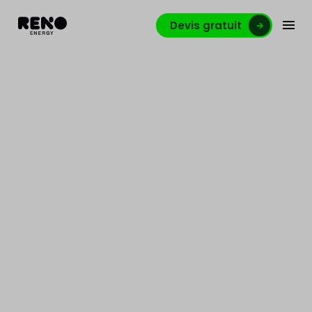
Devis gratuit
Responsable
Comptabilité France -
basé à Liège