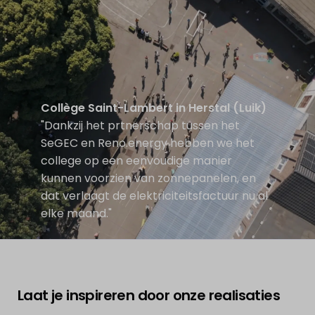
Collège Saint-Lambert in Herstal (Luik)
"Dankzij het prtnerschap tussen het
SeGEC en Reno.energy hebben we het
college op een eenvoudige manier
kunnen voorzien van zonnepanelen, en
dat verlaagt de elektriciteitsfactuur nu al
elke maand."
Laat je inspireren door onze realisaties