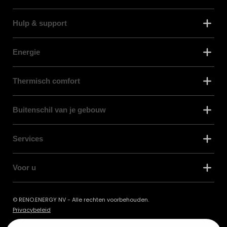
Hulp & support
Energie
Thermisch comfort
Buitenschil van je gebouw
Services
Voor u
© RENO.ENERGY NV - Alle rechten voorbehouden.
Privacybeleid