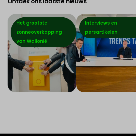
Ontdek ons laatste nieuws
Het grootste
Interviews en
zonneoverkapping
persartikelen
van Wallonië