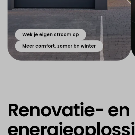
Wek je eigen stroom op
Meer comfort, zomer én winter
Renovatie- en
energieoploss