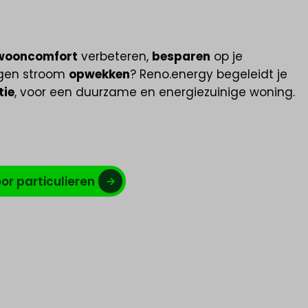
wooncomfort
verbeteren,
besparen
op je
igen stroom
opwekken
? Reno.energy begeleidt je
tie
, voor een duurzame en energiezuinige woning.
or particulieren