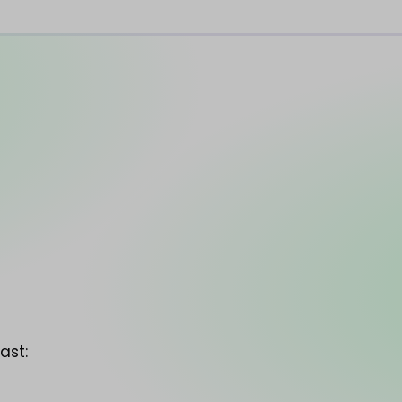
e
past: