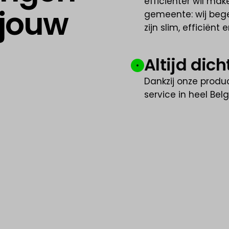
efficiënter wil mak
 jouw
gemeente: wij bege
zijn slim, efficiën
Altijd dich
Dankzij onze produ
service in heel Bel