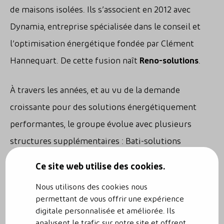
de maisons isolées. Ils s’associent en 2012 avec
Dynamia, entreprise spécialisée dans le conseil et
l’optimisation énergétique fondée par Clément
Hannequart. De cette fusion naît
Reno-solutions
.
À travers les années, et au vu de la demande
croissante pour des solutions énergétiquement
performantes, le groupe évolue avec plusieurs
structures supplémentaires : Bati-solutions
(entreprise générale de contrustion), Brussels
Ce site web utilise des cookies.
Energy (filiale bruxelloise), Energy Village (filiale à
Nous utilisons des cookies nous
Dour), Reno-Toit (toitures & façades), Reno-Thermo
permettant de vous offrir une expérience
(HVAC) et Reno E-Mobility (bornes de recharge).
digitale personnalisée et améliorée. Ils
analysent le trafic sur notre site et offrent