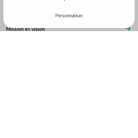
Qui est Reno.energy ?
Personnaliser
Mission et vision
Historique
Notre équipe
Nos partenaires
R-Group
Jobs