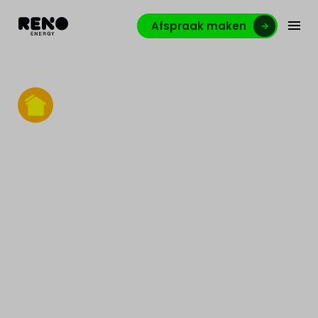
Afspraak maken
Zonnecarport
Transformeer de parking van je bedrijf in een
energieactief. Produceer je eigen elektriciteit,
verlaag je kosten en bereid je oplaadinfrastructuur
voor met een op maat gemaakte zonnecarport in
België.