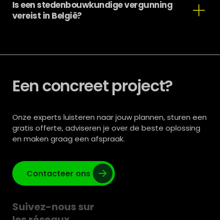
het mogelijk om een deel van de stroom die nodig is
Is een stedenbouwkundige vergunning
voor het opladen van voertuigen van medewerkers,
vereist in België?
klanten of bedrijfsvloten zelf op te wekken.
Een energiemanagementsysteem kan het laden
verder optimaliseren.
Ja, een vergunning kan nodig zijn afhankelijk van de
regio, gemeente, grootte en locatie. Het is belangrijk
om de toepasselijke regels vooraf te controleren.
Een concreet project?
Onze experts luisteren naar jouw plannen, sturen een
gratis offerte, adviseren je over de beste oplossing
en maken graag een afspraak.
Contacteer ons
Suivez-nous sur
les réseaux