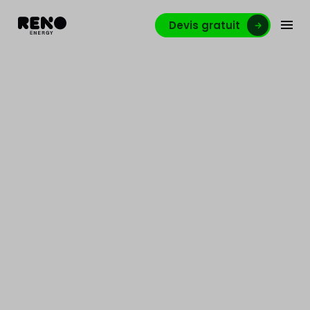
Devis gratuit
Acquisition de Sungevity
Belgique et reprise des
activités photovoltaïques
de CORETEC
Reno.energy poursuit sa croissance et ses
acquisitions