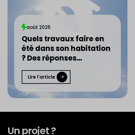
août 2025
Quels travaux faire en
été dans son habitation
? Des réponses
concrètes et utiles en
moins de 5 min !
Lire l'article
Un projet ?