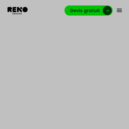
Devis gratuit
Panneaux solaires 2026 :
Pourquoi la batterie de
stockage devient
indispensable ?