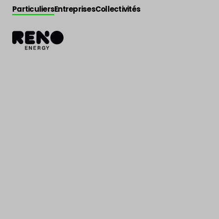
Particuliers
Entreprises
Collectivités
Actualité
>
Presse
Résidence Para