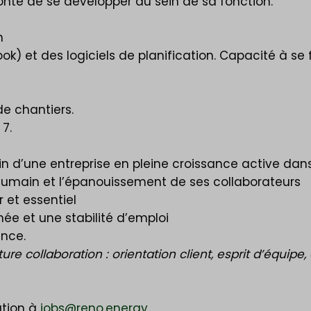
nté de se développer au sein de sa fonction.
n
look) et des logiciels de planification. Capacité à s
e chantiers.
7.
 d’une entreprise en pleine croissance active dans
 humain et l’épanouissement de ses collaborateurs
 et essentiel
ée et une stabilité d’emploi
ence.
 collaboration : orientation client, esprit d’équipe, au
ation à
jobs@reno.energy