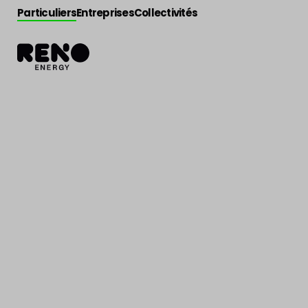
Particuliers
Entreprises
Collectivités
Jobs
>
Conducteur de chantier Tournai
Conducteur de