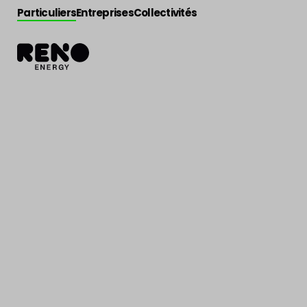
Particuliers
Entreprises
Collectivités
Jobs
>
Deviseur Menuiserie extérieure
Deviseur Menu