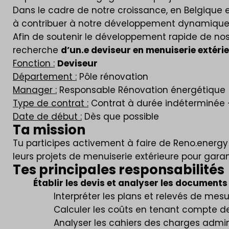
Dans le cadre de notre croissance, en Belgique e
à contribuer à notre développement dynamique e
Afin de soutenir le développement rapide de nos
recherche
d’un.e deviseur en menuiserie extéri
Fonction :
Deviseur
Département :
Pôle rénovation
Manager :
Responsable Rénovation énergétique
Type de contrat :
Contrat à durée indéterminée 
Date de début :
Dès que possible
Ta mission
Tu participes activement à faire de Reno.energy 
leurs projets de menuiserie extérieure pour gara
Tes principales responsabilités
Établir les devis et analyser les document
Interpréter les plans et relevés de mes
Calculer les coûts en tenant compte 
Analyser les cahiers des charges admini