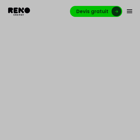
Devis gratuit
ÉLECTRICIEN INDUSTRIEL
MAINTENANCE
PHOTOVOLTAÏQUE B2B –
Liège