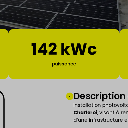
142 kWc
puissance
Description 
Installation photovolta
Charleroi
, visant à r
d’une infrastructure es