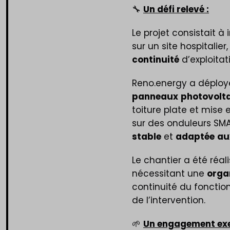
🔧
Un défi relevé :
Le projet consistait à
sur un site hospitalier
continuité
d’exploitat
Reno.energy a déplo
panneaux
photovolt
toiture plate et mise e
sur des onduleurs SM
stable
et
adaptée
au
Le chantier a été réali
nécessitant une
orga
continuité du fonctio
de l’intervention.
🌱
Un engagement exe