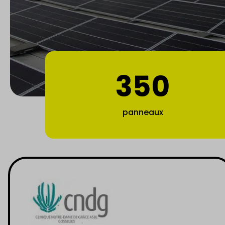
350
panneaux