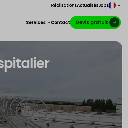
Réalisations
Actualités
Jobs
Devis gratuit
Services
Contact
pitalier