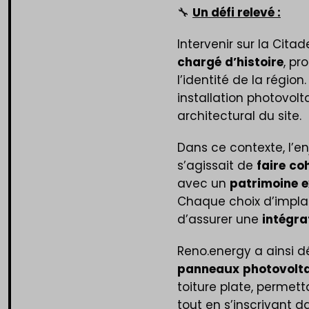
🔧
Un défi relevé :
Intervenir sur la Citad
chargé
d’histoire
, p
l’identité de la région
installation photovolt
architectural du site.
Dans ce contexte, l’en
s’agissait de
faire
co
avec un
patrimoine
e
Chaque choix d’implan
d’assurer une
intégra
Reno.energy a ainsi 
panneaux
photovolt
toiture plate, permet
tout en s’inscrivant d