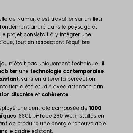
elle de Namur, c’est travailler sur un
lieu
rofondément ancré dans le paysage et
. Le projet consistait à y intégrer une
aïque, tout en respectant l’équilibre
jeu n’était pas uniquement technique : il
habiter
une
technologie
contemporaine
xistant
, sans en altérer la perception.
tation a été étudié avec attention afin
tion
discrète
et
cohérente
.
déployé une centrale composée de
1000
aïques
ISSOL bi-face 280 Wc, installés en
tant de produire une énergie renouvelable
ans le cadre existant.