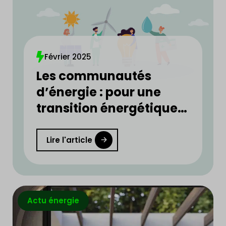
Février 2025
Les communautés
d’énergie : pour une
transition énergétique
plus rapide et plus
équitable
Lire l'article
Actu énergie