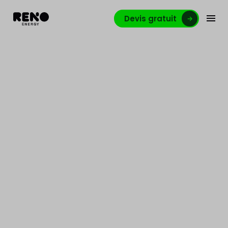
Devis gratuit
5 avantages d’installer
une chaudière à
condensation