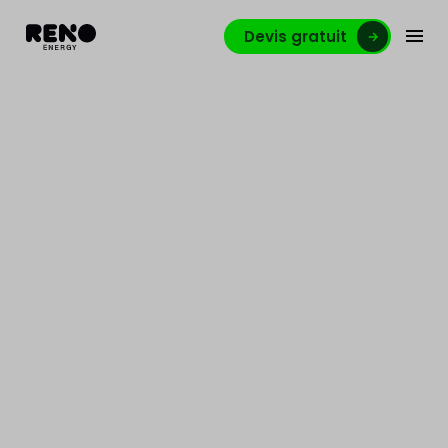
Devis gratuit
5 avantages d’installer
une chaudière à
condensation