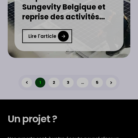
Sungevity Belgique et
reprise des activités
photovoltaïques de
CORETEC
Lire l'article
1
2
3
…
5
Un projet ?