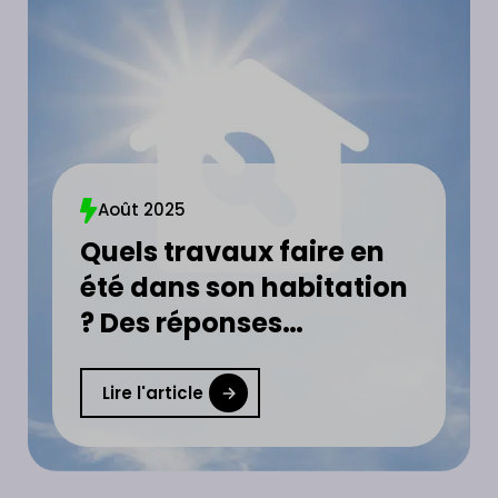
Août 2025
Quels travaux faire en
été dans son habitation
? Des réponses
concrètes et utiles en
moins de 5 min !
Lire l'article