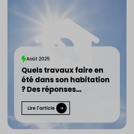
Août 2025
Quels travaux faire en
été dans son habitation
? Des réponses
concrètes et utiles en
moins de 5 min !
Lire l'article