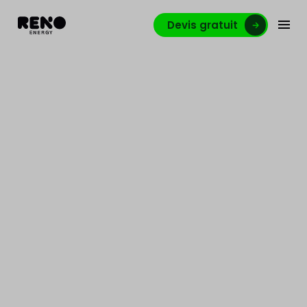
Devis gratuit
Des panneaux solaires
sur mon toit, possible ?