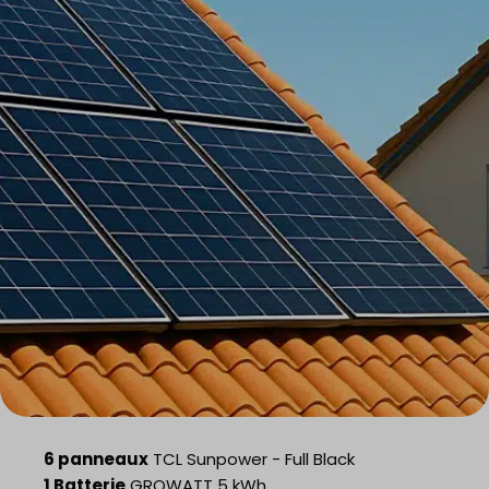
6 panneaux
TCL Sunpower - Full Black
1 Batterie
GROWATT 5 kWh