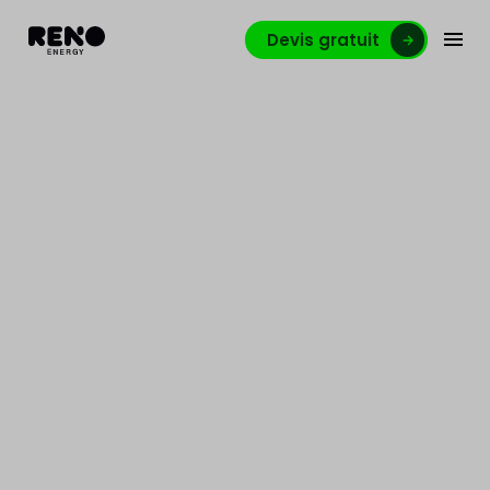
Devis gratuit
Walloreno: des outils pour
aider le citoyen