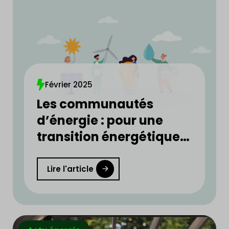
Février 2025
Les communautés
d’énergie : pour une
transition énergétique
plus rapide et plus
équitable
Lire l'article