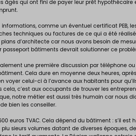
lus âgés qui ont fini de payer leur prêt hypothécaire
emprunt.
t informations, comme un éventuel certificat PEB, l
ches techniques ou factures de ce qui a été réalisé p
 plans d’architecte car nous avons besoin de mesure
tur passeport bâtiments devrait solutionner ce prob
alement une première discussion par téléphone ou p
du bâtiment. Cela dure en moyenne deux heures, aprè
n voyer celui-ci à l’avance aux habitants pour qu’il
ela, c’est aux occupants de trouver les entrepreneur
idique, notre métier est aussi très humain car nous
de bien les conseiller.
1.500 euros TVAC. Cela dépend du bâtiment : s’il est
vec plu sieurs volumes datant de diverses époques, d