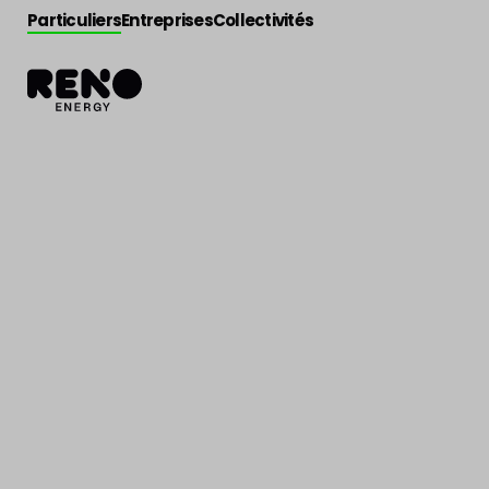
Particuliers
Entreprises
Collectivités
Actualité
>
Actu énergie
Walloreno: des