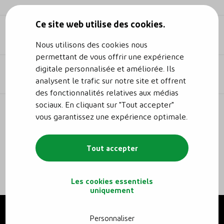
de monitoring de Reno.energy
Comment se passe la mise en place d'une
Ce site web utilise des cookies.
installation photovoltaïque ?
Solar Services et monitoring
Pourquoi surdimensionner une
Nous utilisons des cookies nous
Monitoring photovoltaïque : comment
installation photovoltaïque ?
permettant de vous offrir une expérience
suivre sa production photovoltaïque
digitale personnalisée et améliorée. Ils
Autoconsommation : comment et pourquoi ?
Solar Services : Service de maintenance et
analysent le trafic sur notre site et offrent
Comment fonctionnent les panneaux
de monitoring de Reno.energy
des fonctionnalités relatives aux médias
L’équipe d’ouvriers quitte mon chantier,
photovoltaïques ?
sociaux. En cliquant sur "Tout accepter"
que se passe-t-il après ?
Je possède des panneaux photovoltaïques, qui
vous garantissez une expérience optimale.
sont mes interlocuteurs ?
Monitoring photovoltaïque : comment
suivre sa production photovoltaïque
Tout accepter
Dois-je installer une batterie de stockage
à mon installation photovoltaïque ?
Les cookies essentiels
uniquement
Dois-je avertir mon assureur que j’ai fait
poser des panneaux ?
Personnaliser