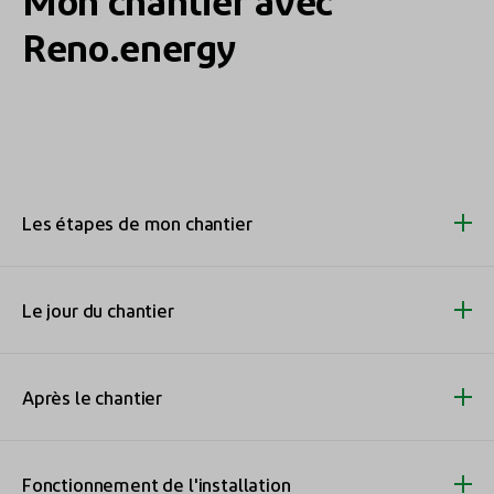
Reno.energy
Les étapes de mon chantier
Le jour du chantier
L’équipe d’ouvriers quitte mon chantier,
que se passe-t-il après ?
Après le chantier
Que faut-il préparer pour le jour du
Que faut-il préparer pour le jour du
chantier photovoltaïque ?
chantier photovoltaïque ?
Fonctionnement de l'installation
Solar Services : Service de maintenance et