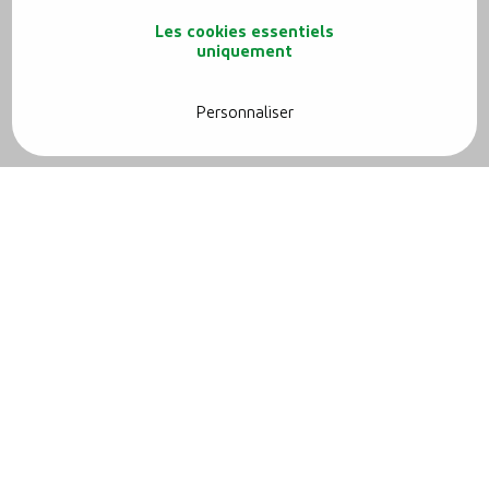
Les cookies essentiels
uniquement
Personnaliser
Autres
Comprendre la tarification pour
le photovoltaïque en Wallonie :
mono et bi-horaire
Faut-il nettoyer ses panneaux
photovoltaïques ?