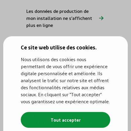
Les données de production de
mon installation ne s’affichent
plus en ligne
Ce site web utilise des cookies.
Mes codes d'accès au
monitoring
Nous utilisons des cookies nous
permettant de vous offrir une expérience
digitale personnalisée et améliorée. Ils
analysent le trafic sur notre site et offrent
des fonctionnalités relatives aux médias
L'abonnement Solar Services
sociaux. En cliquant sur "Tout accepter"
vous garantissez une expérience optimale.
Solar Services : Service de
Tout accepter
maintenance et de monitoring
de Reno.energy