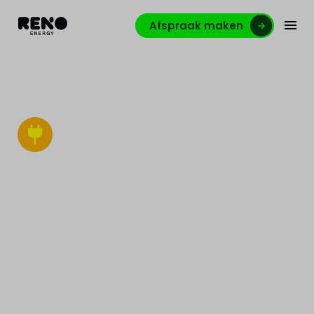
Afspraak maken
Laadpalen
Maak het opladen van je bedrijfswagen eenvoudig
zowel op kantoor, thuis of onderweg met onze Reno
E-Mobility dienst.