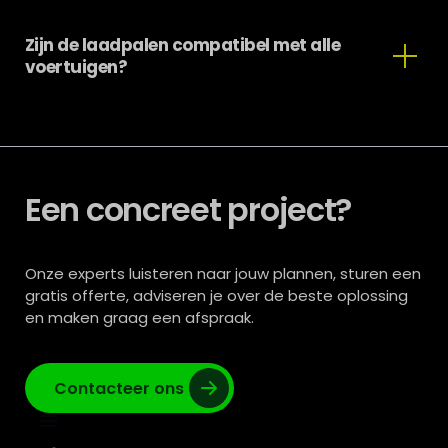
oplaadsessies, stel je de tarieven in en wijs je het
verbruik automatisch toe aan de juiste gebruikers.
Zijn de laadpalen compatibel met alle
Het split billing-systeem maakt een onderscheid
voertuigen?
tussen privé- en zakelijk opladen, met een
automatische terugbetaling volgens de door het
bedrijf vastgestelde regels.
Ja, onze laadpalen zijn universeel en compatibel met
de meeste elektrische en oplaadbare hybride
voertuigen. Ze passen zich ook aan verschillende
netwerken aan en kunnen worden aangepast aan de
Een concreet project?
behoeften van je bedrijf.
Onze experts luisteren naar jouw plannen, sturen een
gratis offerte, adviseren je over de beste oplossing
en maken graag een afspraak.
Contacteer ons