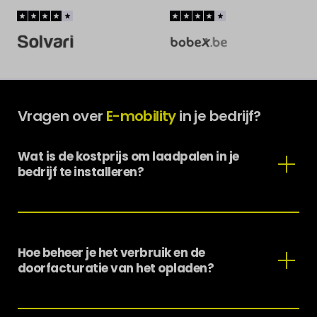
Vragen over
E-mobility
in je bedrijf?
Wat is de kostprijs om laadpalen in je
bedrijf te installeren?
De kosten zijn afhankelijk van het aantal laadpalen,
het type installatie (muur of paal) en de technische
omstandigheden van de locatie.
Hoe beheer je het verbruik en de
De experts van Reno.energy maken een
doorfacturatie van het opladen?
gepersonaliseerde studie zodat de oplossing
perfect aansluit bij je wagenpark en je budget.
Via ons Reno E-Mobility platform volg je alle