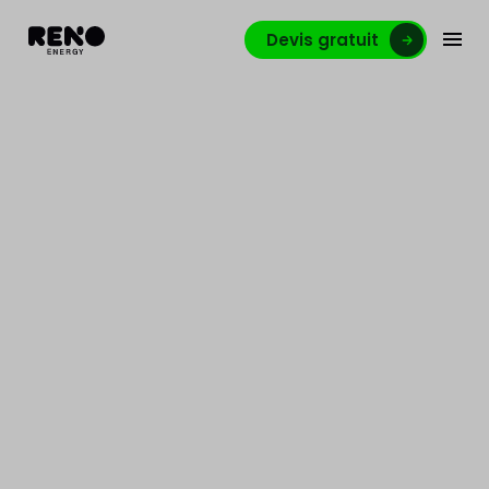
Devis gratuit
1000 panneaux sur
mesure sur la Citadelle de
Namur