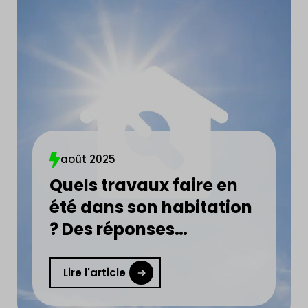
août 2025
Quels travaux faire en
été dans son habitation
? Des réponses
concrètes et utiles en
moins de 5 min !
Lire l'article