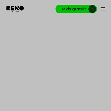
Devis gratuit
Reno.energy remporte le
marché public lancé par
les Hôpitaux Iris Sud de
Bruxelles
3673 panneaux solaires installés par Reno⸱energy