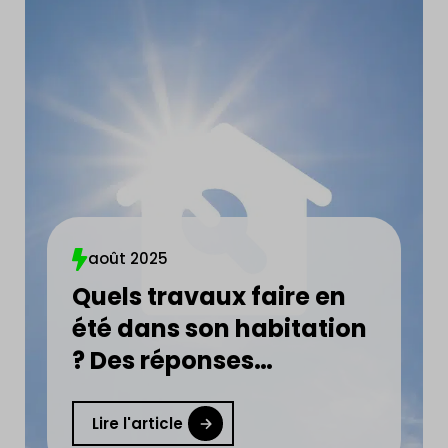
août 2025
Quels travaux faire en
été dans son habitation
? Des réponses
concrètes et utiles en
moins de 5 min !
Lire l'article