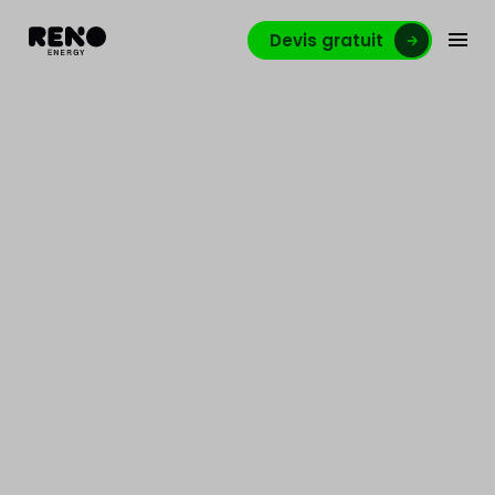
Devis gratuit
L’isolation est la solution
la plus efficace contre la
chaleur