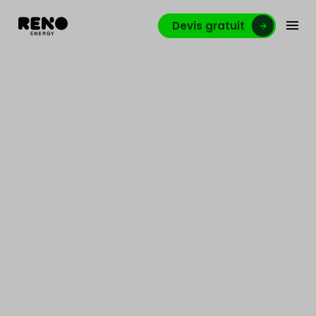
Devis gratuit
Pourquoi remplacer ma
chaudière par une
pompe à chaleur ?