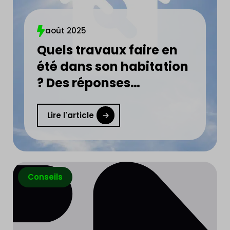
août 2025
Quels travaux faire en
été dans son habitation
? Des réponses
concrètes et utiles en
moins de 5 min !
Lire l'article
Conseils