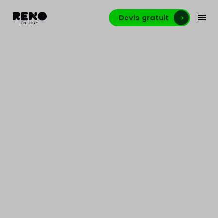
Devis gratuit
Rafraîchir sa maison de
façon écologique, oui,
mais comment ?