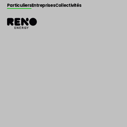
Particuliers
Entreprises
Collectivités
Actualité
>
Actu énergie
Une vision glo