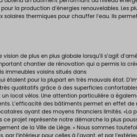
a obtenu un bâtiment performant au niveau énergé
ur la production d’énergies renouvelables. Les pl
aux solaires thermiques pour chauffer l’eau. Ils perm
 vision de plus en plus globale lorsqu’il s’agit d’amé
portant chantier de rénovation qui a permis la cre
rois immeubles voisins situés dans
 étaient pour la plupart en très mauvais état. D’imp
̀s qualitatifs grâce à des superficies confortable
al vélos. Une attention particulière a également e
ts. L’efficacité des bâtiments permet en effet de
ocataires ayant des moyens financiers limités. «La
s ce projet représente notre démarche la plus pou
gement de la Ville de Liège. « Nous sommes toutefo
par l’intérieur pour celles à l’avant, et par l’extérieu