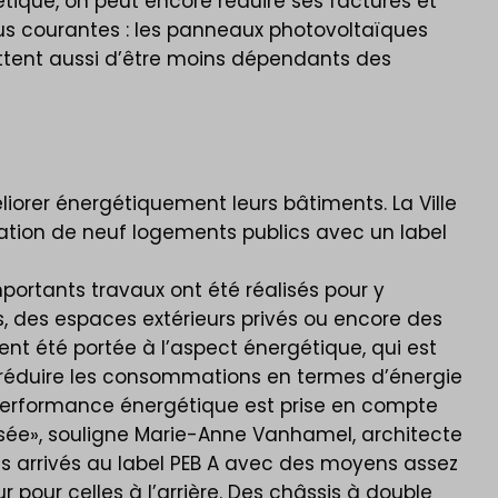
tique, on peut encore réduire ses factures et
us courantes : les panneaux photovoltaïques
ettent aussi d’être moins dépendants des
liorer énergétiquement leurs bâtiments. La Ville
́ation de neuf logements publics avec un label
ortants travaux ont été réalisés pour y
s, des espaces extérieurs privés ou encore des
́té portée à l’aspect énergétique, qui est
 réduire les consommations en termes d’énergie
 performance énergétique est prise en compte
ssée», souligne Marie-Anne Vanhamel, architecte
is arrivés au label PEB A avec des moyens assez
r pour celles à l’arrière. Des châssis à double