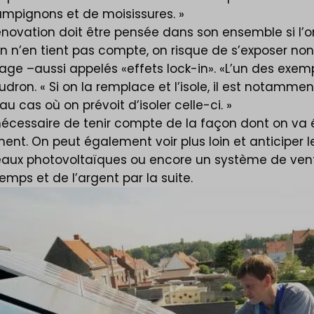
ampignons et de moisissures. »
énovation doit être pensée dans son ensemble si l’
 l’on n’en tient pas compte, on risque de s’exposer no
ocage –aussi appelés «effets lock-in». «L’un des exe
 Caudron. « Si on la remplace et l’isole, il est notam
u cas où on prévoit d’isoler celle-ci. »
nécessaire de tenir compte de la façon dont on va e
̂timent. On peut également voir plus loin et antici
x photovoltaïques ou encore un système de ventila
s et de l’argent par la suite.