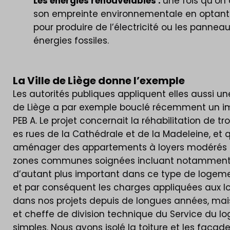
Les énergies renouvelables :
une fois qu’on 
son empreinte environnementale en optant po
pour produire de l’électricité ou les panne
énergies fossiles.
La Ville de Liège donne l’exemple
Les autorités publiques appliquent elles aussi une
de Liège a par exemple bouclé récemment un im
PEB A. Le projet concernait la réhabilitation de t
es rues de la Cathédrale et de la Madeleine, et qui
aménager des appartements à loyers modérés tre
zones communes soignées incluant notamment un loc
d’autant plus important dans ce type de logemen
et par conséquent les charges appliquées aux l
dans nos projets depuis de longues années, mai
et cheffe de division technique du Service du lo
simples. Nous avons isolé la toiture et les façades, 