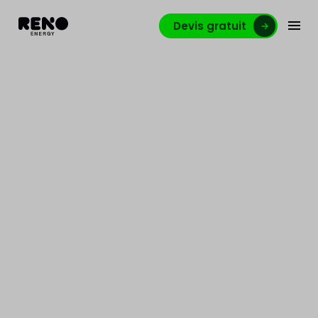
Devis gratuit
Un bon système de
ventilation : nécessaire
dans la lutte contre le
coronavirus