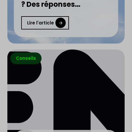
? Des réponses
concrètes et utiles en
moins de 5 min !
Lire l'article
Conseils