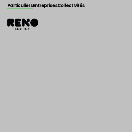
Particuliers
Entreprises
Collectivités
Jobs
>
Gestionnaire conducteur de chantier (Cl
Gestionnaire 
de chantier (C