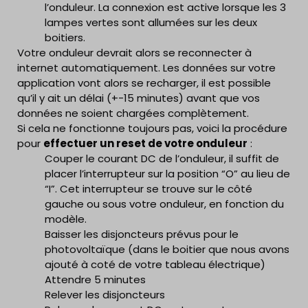
Dans de nombreux cas, lorsque des problèmes
l’onduleur. La connexion est active lorsque les 3
Si cela ne fonctionne toujours pas, nous
surviennent avec des appareils électroniques, il peut
lampes vertes sont allumées sur les deux
pouvons
vous envoyer un technicien pour un forfait
Après avoir repéré le Wifi auquel vous voulez
être bénéfique de simplement les éteindre et de les
boitiers.
de 150€
.
vous connecter, cliquer sur “
Modifier
” en haut
rallumer. Cette action peut sembler simple, mais elle
Votre onduleur devrait alors se reconnecter à
de la page, puis sous “
Sécurité
”, écrire le nom
peut souvent résoudre des problèmes mineurs liés
internet automatiquement. Les données sur votre
et le mot de passe de votre Wifi. Enfin, cliquer
aux performances de l’appareil.
application vont alors se recharger, il est possible
en haut sur “
Enregistrer tout
“.
Voici la procédure pour
effectuer le RESET de
qu’il y ait un délai (+-15 minutes) avant que vos
l’onduleur
:
données ne soient chargées complètement.
Couper le courant DC de l’onduleur, il suffit de
Si cela ne fonctionne toujours pas, voici la procédure
placer l’interrupteur sur la position “O” au lieu de
pour
effectuer un reset de votre onduleur
:
“I”. Cet interrupteur se trouve sur le côté
Couper le courant DC de l’onduleur, il suffit de
gauche ou sous votre onduleur, en fonction du
placer l’interrupteur sur la position “O” au lieu de
modèle.
“I”. Cet interrupteur se trouve sur le côté
Baisser les disjoncteurs prévus pour le
gauche ou sous votre onduleur, en fonction du
photovoltaïque (dans le boitier que nous avons
modèle.
ajouté à coté de votre tableau électrique)
Baisser les disjoncteurs prévus pour le
Attendre 5 minutes
photovoltaïque (dans le boitier que nous avons
Relever les disjoncteurs
ajouté à coté de votre tableau électrique)
Une fois les opérations effectuées et une fois
Relancer le courant DC en tournant
Attendre 5 minutes
que votre onduleur est connecté, la diode
l’interrupteur sur “I”
Relever les disjoncteurs
bleue s’allume attestant que l’onduleur