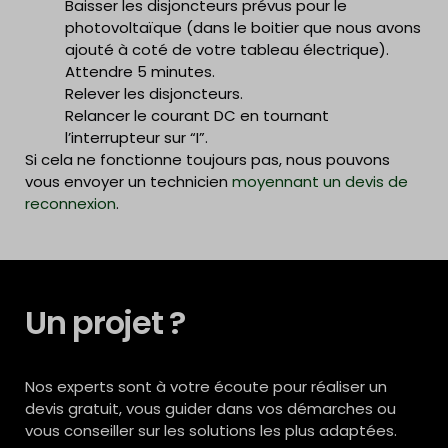
Baisser les disjoncteurs prévus pour le
Baisser les disjoncteurs prévus pour le
photovoltaïque (dans le boitier que nous avons
photovoltaïque (dans le boitier que nous avons
ajouté à coté de votre tableau électrique)
ajouté à coté de votre tableau électrique).
Attendre 5 minutes
Attendre 5 minutes.
Relever les disjoncteurs
Relever les disjoncteurs.
Relancer le courant DC en tournant
Relancer le courant DC en tournant
l’interrupteur sur “I”
l’interrupteur sur “I”.
Si cela ne fonctionne toujours pas,
nous pouvons
vous envoyer un technicien
moyennant un devis de
reconnexion
.
Un projet ?
Nos experts sont à votre écoute pour réaliser un
devis gratuit, vous guider dans vos démarches ou
vous conseiller sur les solutions les plus adaptées.