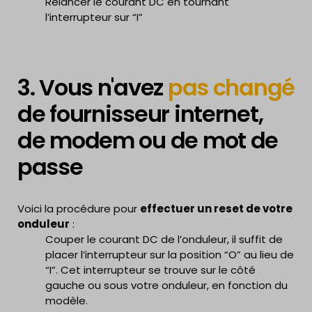
Relancer le courant DC en tournant
communique sur le réseau.
l’interrupteur sur “I”
Ci-joint la procédure avec les différents écrans que
vous rencontrerez durant les manipulations.
Voici également une
vidéo
explicative de la
procédure à effectuer via smartphone.
3. Vous n'avez
pas changé
Voici également un lien direct vers la
foire aux
questions de SMA
.
de fournisseur internet,
Dans de nombreux cas, lorsque des problèmes
surviennent avec des appareils électroniques, il peut
de modem ou de mot de
être bénéfique de simplement les éteindre et de les
passe
rallumer. Cette action peut sembler simple, mais elle
peut souvent résoudre des problèmes mineurs liés
aux performances de l’appareil.
Voici la procédure pour
effectuer le RESET de
Voici la procédure pour
effectuer un reset de votre
l’onduleur
:
onduleur
:
Couper le courant DC de l’onduleur, il suffit de
Couper le courant DC de l’onduleur, il suffit de
placer l’interrupteur sur la position “O” au lieu de
placer l’interrupteur sur la position “O” au lieu de
“I”. Cet interrupteur se trouve sur le côté
“I”. Cet interrupteur se trouve sur le côté
gauche ou sous votre onduleur, en fonction du
gauche ou sous votre onduleur, en fonction du
modèle.
modèle.