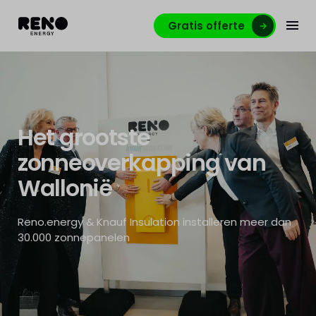
Gratis offerte
Het grootste
zonneoverkapping van
Wallonië
Reno.energy & Knauf Insulation installeren meer dan
30.000 zonnepanelen