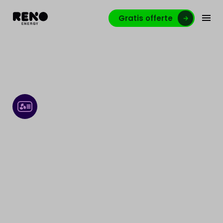
Gratis offerte
Lucht-lucht warmtepomp
Verwarm en koel je woning duurzaam, zuinig en
comfortabel