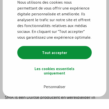
krijgt 20 jaar garantie op dit technologisch
Nous utilisons des cookies nous
permettant de vous offrir une expérience
hoogstandje.
digitale personnalisée et améliorée. Ils
analysent le trafic sur notre site et offrent
des fonctionnalités relatives aux médias
sociaux. En cliquant sur "Tout accepter"
vous garantissez une expérience optimale.
Tout accepter
Les cookies essentiels
uniquement
SMA omvormers
Personnaliser
SMA is een Duitse producent en wereldleider in
omvormers. Hun oplossingen zijn geschikt voor elk