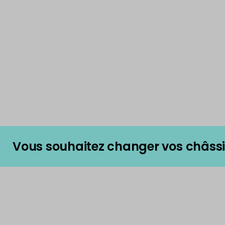
Châssis
Remplacez vos anciens châssis pour réduire les 
chaleur, limiter les courants d’air et améliorer vo
Vous souhaitez changer vos châssi