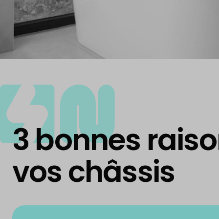
RIDE
3 bonnes rais
vos châssis
ENERGY