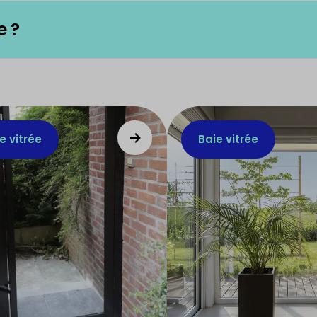
e ?
e vitrée
Baie vitrée